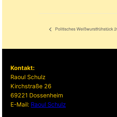
Politisches Weißwurstfrühstück 
Kontakt:
Raoul Schulz
Kirchstraße 26
69221 Dossenheim
E-Mail:
Raoul Schulz